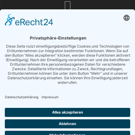
Magic Success Publishing & Consulting | Norderreihe 18b |
24963 Jerrishoe
moin@magicsuccess.de
+49 (0)4638 979 9009