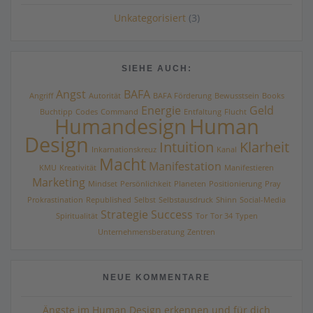
Unkategorisiert
(3)
SIEHE AUCH:
Angst
BAFA
Angriff
Autorität
BAFA Förderung
Bewusstsein
Books
Energie
Geld
Buchtipp
Codes
Command
Entfaltung
Flucht
Humandesign
Human
Design
Intuition
Klarheit
Inkarnationskreuz
Kanal
Macht
Manifestation
KMU
Kreativität
Manifestieren
Marketing
Mindset
Persönlichkeit
Planeten
Positionierung
Pray
Prokrastination
Republished
Selbst
Selbstausdruck
Shinn
Social-Media
Strategie
Success
Spiritualität
Tor
Tor 34
Typen
Unternehmensberatung
Zentren
NEUE KOMMENTARE
Ängste im Human Design erkennen und für dich