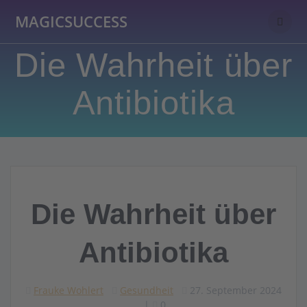
Skip
MAGICSUCCESS
to
content
Die Wahrheit über
Antibiotika
Die Wahrheit über
Antibiotika
Frauke Wohlert
Gesundheit
27. September 2024
|
0