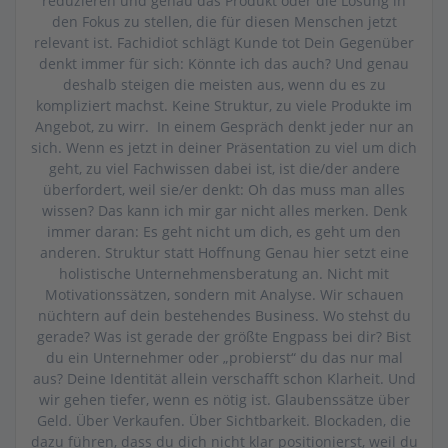
reduzieren und genau das Produkt oder die Lösung in
den Fokus zu stellen, die für diesen Menschen jetzt
relevant ist. Fachidiot schlägt Kunde tot Dein Gegenüber
denkt immer für sich: Könnte ich das auch? Und genau
deshalb steigen die meisten aus, wenn du es zu
kompliziert machst. Keine Struktur, zu viele Produkte im
Angebot, zu wirr. In einem Gespräch denkt jeder nur an
sich. Wenn es jetzt in deiner Präsentation zu viel um dich
geht, zu viel Fachwissen dabei ist, ist die/der andere
überfordert, weil sie/er denkt: Oh das muss man alles
wissen? Das kann ich mir gar nicht alles merken. Denk
immer daran: Es geht nicht um dich, es geht um den
anderen. Struktur statt Hoffnung Genau hier setzt eine
holistische Unternehmensberatung an. Nicht mit
Motivationssätzen, sondern mit Analyse. Wir schauen
nüchtern auf dein bestehendes Business. Wo stehst du
gerade? Was ist gerade der größte Engpass bei dir? Bist
du ein Unternehmer oder „probierst“ du das nur mal
aus? Deine Identität allein verschafft schon Klarheit. Und
wir gehen tiefer, wenn es nötig ist. Glaubenssätze über
Geld. Über Verkaufen. Über Sichtbarkeit. Blockaden, die
dazu führen, dass du dich nicht klar positionierst, weil du