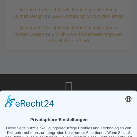
So nutzt du Social-Media Marketing mit deinem
Human Design
zu
BAFA-Förderung: So funktioniert es
So nutzt du Social-Media Marketing mit deinem
Human Design
zu
Bin ich BAFA-förderberechtigt? Der
schnelle Kurz-Check
Magic Success Publishing & Consulting | Norderreihe 18b |
24963 Jerrishoe