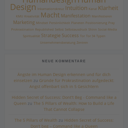
Design
Intuition
Klarheit
Inkarnationskreuz
Kanal
Macht
Manifestation
KMU
Kreativität
Manifestieren
Marketing
Mindset
Persönlichkeit
Planeten
Positionierung
Pray
Prokrastination
Republished
Selbst
Selbstausdruck
Shinn
Social-Media
Strategie
Success
Spiritualität
Tor
Tor 34
Typen
Unternehmensberatung
Zentren
NEUE KOMMENTARE
Ängste im Human Design erkennen und für dich
einsetzen
zu
Gründe für Prokrastination aufgedeckt:
Angst offenbart sich in 5 Gesichtern
Hidden Secret of Success: Dont't Beg - Command like a
Queen
zu
The 5 Pillars of Wealth: How to Build a Life
That Cannot Collapse
The 5 Pillars of Wealth
zu
Hidden Secret of Success:
Don’t beg – Command like a Queen