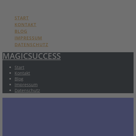
MAGICSUCCESS
Skip
to
content
START
KONTAKT
BLOG
IMPRESSUM
DATENSCHUTZ
MAGICSUCCESS
Start
Kontakt
Blog
Impressum
Datenschutz