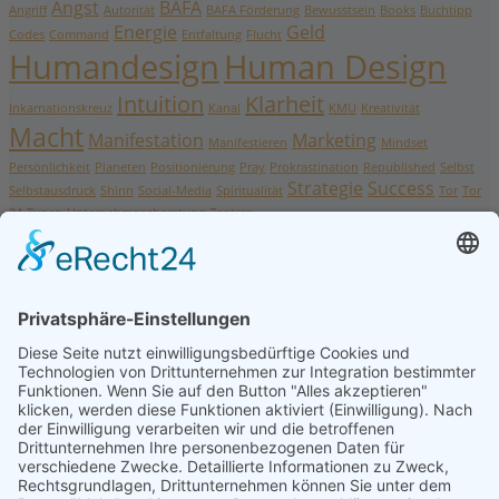
Angst
BAFA
Angriff
Autorität
BAFA Förderung
Bewusstsein
Books
Buchtipp
Energie
Geld
Codes
Command
Entfaltung
Flucht
Humandesign
Human Design
Intuition
Klarheit
Inkarnationskreuz
Kanal
KMU
Kreativität
Macht
Manifestation
Marketing
Manifestieren
Mindset
Persönlichkeit
Planeten
Positionierung
Pray
Prokrastination
Republished
Selbst
Strategie
Success
Selbstausdruck
Shinn
Social-Media
Spiritualität
Tor
Tor
34
Typen
Unternehmensberatung
Zentren
Neue Kommentare
Ängste im Human Design erkennen und für dich
einsetzen
zu
Gründe für Prokrastination aufgedeckt:
Angst offenbart sich in 5 Gesichtern
Hidden Secret of Success: Dont't Beg - Command like a
Queen
zu
The 5 Pillars of Wealth: How to Build a Life That
Cannot Collapse
The 5 Pillars of Wealth
zu
Hidden Secret of Success: Don’t
beg – Command like a Queen
So nutzt du Social-Media Marketing mit deinem Human