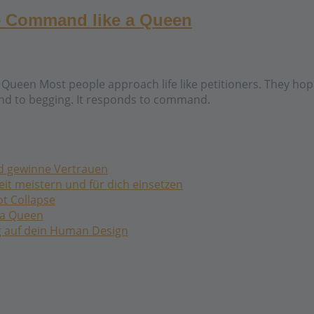
 – Command like a Queen
ueen Most people approach life like petitioners. They hope.
ond to begging. It responds to command.
nd gewinne Vertrauen
it meistern und für dich einsetzen
ot Collapse
 a Queen
ug auf dein Human Design