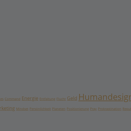
Humandesig
Energie
Geld
es
Command
Entfaltung
Flucht
rketing
Mindset
Persönlichkeit
Planeten
Positionierung
Pray
Prokrastination
Repu