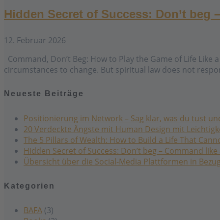
Hidden Secret of Success: Don’t beg
12. Februar 2026
Command, Don’t Beg: How to Play the Game of Life Like a Q
circumstances to change. But spiritual law does not resp
Neueste Beiträge
Positionierung im Network – Sag klar, was du tust u
20 Verdeckte Ängste mit Human Design mit Leichtigke
The 5 Pillars of Wealth: How to Build a Life That Cann
Hidden Secret of Success: Don’t beg – Command like
Übersicht über die Social-Media Plattformen in Bez
Kategorien
BAFA
(3)