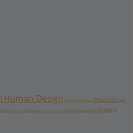
n
Human Design
Intuition
Inkarnationskreuz
Kanal
Strategie
blished
Selbst
Selbstausdruck
Shinn
Social-Media
Spiritualität