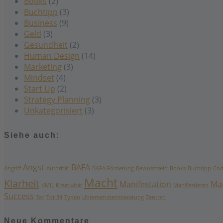
Books
(2)
Buchtipp
(3)
Business
(9)
Geld
(3)
Gesundheit
(2)
Human Design
(14)
Marketing
(3)
Mindset
(4)
Start Up
(2)
Strategy Planning
(3)
Unkategorisiert
(3)
Siehe auch:
Angst
BAFA
Angriff
Autorität
BAFA Förderung
Bewusstsein
Books
Buchtipp
Cod
Macht
Klarheit
Manifestation
Ma
KMU
Kreativität
Manifestieren
Success
Tor
Tor 34
Typen
Unternehmensberatung
Zentren
Neue Kommentare