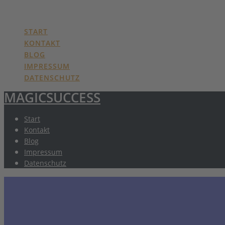
MAGICSUCCESS
Skip
to
content
START
KONTAKT
BLOG
IMPRESSUM
DATENSCHUTZ
MAGICSUCCESS
Start
Kontakt
Blog
Impressum
Datenschutz